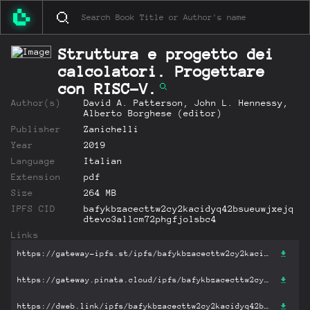
Struttura e progetto dei
calcolatori. Progettare
con RISC-V.
Author(s)
David A. Patterson, John L. Hennessy,
Alberto Borghese (editor)
Publisher
Zanichelli
Year
2019
Language
Italian
Extension
pdf
Size
264 MB
IPFS CID
bafykbzacecttw2cy2kacidyq42bsueuwjxejq
dtevo3allcm72phgfjolsbc4
Links
https://gateway-ipfs.st/ipfs/bafykbzacecttw2cy2kacidyq42bsueuwjxejqdtevo3allcm72phgfjolsbc4?filename='Struttura e progetto dei calcolatori. Progettare con RISC-V..pdf'
https://gateway.pinata.cloud/ipfs/bafykbzacecttw2cy2kacidyq42bsueuwjxejqdtevo3allcm72phgfjolsbc4?filename='Struttura e progetto dei calcolatori. Progettare con RISC-V..pdf'
https://dweb.link/ipfs/bafykbzacecttw2cy2kacidyq42bsueuwjxejqdtevo3allcm72phgfjolsbc4?filename='Struttura e progetto dei calcolatori. Progettare con RISC-V..pdf'