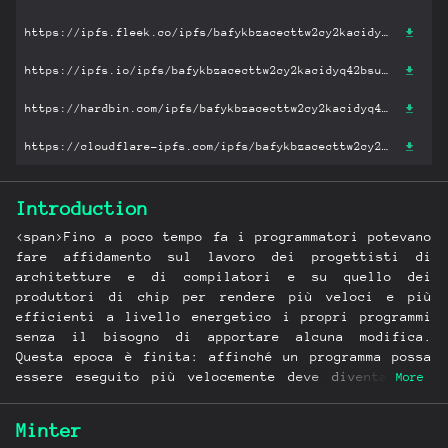
https://ipfs.fleek.co/ipfs/bafykbzacecttw2cy2kacidyq42bsueuwjxejqdtevo3allcm72phgfjolsbc4?filename='Struttura e progetto dei calcolatori. Progettare con RISC-V..pdf'
https://ipfs.io/ipfs/bafykbzacecttw2cy2kacidyq42bsueuwjxejqdtevo3allcm72phgfjolsbc4?filename='Struttura e progetto dei calcolatori. Progettare con RISC-V..pdf'
https://hardbin.com/ipfs/bafykbzacecttw2cy2kacidyq42bsueuwjxejqdtevo3allcm72phgfjolsbc4?filename='Struttura e progetto dei calcolatori. Progettare con RISC-V..pdf'
https://cloudflare-ipfs.com/ipfs/bafykbzacecttw2cy2kacidyq42bsueuwjxejqdtevo3allcm72phgfjolsbc4?filename='Struttura e progetto dei calcolatori. Progettare con RISC-V..pdf'
Introduction
<span>Fino a poco tempo fa i programmatori potevano
fare affidamento sul lavoro dei progettisti di
architetture e di compilatori e su quello dei
produttori di chip per rendere più veloci e più
efficienti a livello energetico i propri programmi
senza il bisogno di apportare alcuna modifica.
Questa epoca è finita: affinché un programma possa
essere eseguito più velocemente deve diventare un
More
programma parallelo. La tecnologia moderna richiede
che i professionisti di ogni settore
Minter
dell’informatica conoscano sia il software sia